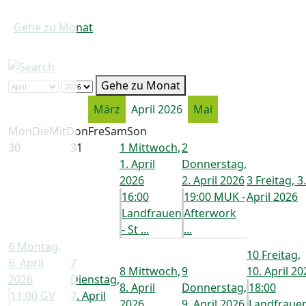
Gehe zu Monat
Gehe zu Monat
März
April 2026
Mai
Mon
Die
Mit
Don
Fre
Sam
Son
30
31
1
Mittwoch,
2
1. April
Donnerstag,
2026
2. April 2026
3
Freitag, 3.
16:00
19:00 MUK -
April 2026
Landfrauen
Afterwork
- St ...
...
6
Montag,
10
Freitag,
6. April
7
8
Mittwoch,
9
10. April 20
2026
Dienstag,
8. April
Donnerstag,
18:00
11:00 GV
7. April
2026
9. April 2026
Landfrauen