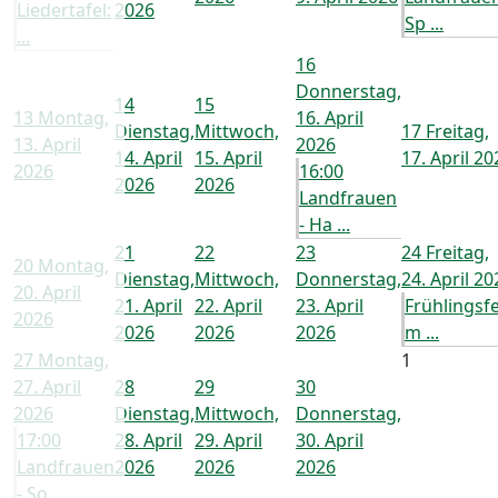
Liedertafel:
2026
Sp ...
...
16
Donnerstag,
14
15
13
Montag,
16. April
Dienstag,
Mittwoch,
17
Freitag,
13. April
2026
14. April
15. April
17. April 20
2026
16:00
2026
2026
Landfrauen
- Ha ...
21
22
23
24
Freitag,
20
Montag,
Dienstag,
Mittwoch,
Donnerstag,
24. April 20
20. April
21. April
22. April
23. April
Frühlingsf
2026
2026
2026
2026
m ...
27
Montag,
1
27. April
28
29
30
2026
Dienstag,
Mittwoch,
Donnerstag,
17:00
28. April
29. April
30. April
Landfrauen
2026
2026
2026
- So ...