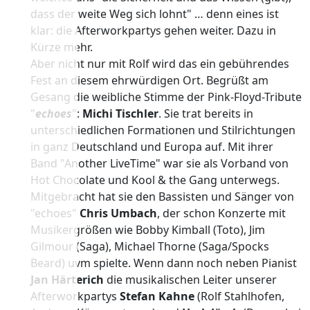
dass der weite Weg sich lohnt" … denn eines ist
klar: die Afterworkpartys gehen weiter. Dazu in
Kürze mehr.
Aber nicht nur mit Rolf wird das ein gebührendes
Fest an diesem ehrwürdigen Ort. Begrüßt am
Gesang die weibliche Stimme der Pink-Floyd-Tribute
"
echoes
":
Michi Tischler
. Sie trat bereits in
unterschiedlichen Formationen und Stilrichtungen
in ganz Deutschland und Europa auf. Mit ihrer
Band "Another LiveTime" war sie als Vorband von
Hot Chocolate und Kool & the Gang unterwegs.
Mitgebracht hat sie den Bassisten und Sänger von
"echoes"
Chris Umbach
, der schon Konzerte mit
Musikergrößen wie Bobby Kimball (Toto), Jim
Gilmour (Saga), Michael Thorne (Saga/Spocks
Beard) uvm spielte. Wenn dann noch neben Pianist
Jan Härterich
die musikalischen Leiter unserer
Afterworkpartys
Stefan Kahne
(Rolf Stahlhofen,