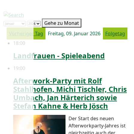
Gehe zu Monat
Vorheriger Tag
Freitag, 09. Januar 2026
Folgetag
18:00
Landfrauen - Spieleabend
19:00
Afterwork-Party mit Rolf
Stahlhofen, Michi Tischler, Chris
Umbach, Jan Härterich sowie
Stefan Kahne & Herb Jösch
Der Start des neuen
Afterworkparty-Jahres ist
gleichzeitig auch der