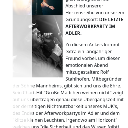
Abschied unserer
Herzensreihe von unserem
Gründungsort:
DIE LETZTE
AFTERWORKPARTY IM
ADLER.
Zu diesem Anlass kommt
extra ein langjähriger
Freund vorbei, um diesen
emotionalen Abend
mitzugestalten: Rolf
Stahlhofen, Mitbegründer
der Söhne Mannheims, gibt sich und uns die Ehre.
Sein Chart-Hit "Große Mädchen weinen nicht" zeigt
auf uns übertragen genau diese Übergangszeit mit
der derzeitigen Nichtnutzbarkeit unseres MUK's,
des Endes der Afterworkpartys im Adler und dem
"klitze kleinen Leuchten, irgendwo am Horizont",
welches uns "die Sicherheit und das Wissen (gibt),