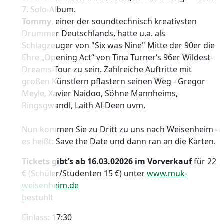
7. Solo-Album.
Tommy
, einer der soundtechnisch kreativsten
Drummer Deutschlands, hatte u.a. als
Schlagzeuger von "Six was Nine" Mitte der 90er die
Ehre „Opening Act“ von Tina Turner‘s 96er Wildest-
Dreams-Tour zu sein. Zahlreiche Auftritte mit
großen Künstlern pflastern seinen Weg - Gregor
Meyle, Xavier Naidoo, Söhne Mannheims,
Ringsgwandl, Laith Al-Deen uvm.
Nun kommen Sie zu Dritt zu uns nach Weisenheim -
es heißt: Save the Date und dann ran an die Karten.
Tickets gibt’s ab 16.03.02026 im Vorverkauf
für 22
€ (Schüler/Studenten 15 €) unter
www.muk-
weisenheim.de
b
estuhlt
Einlass: 17:30