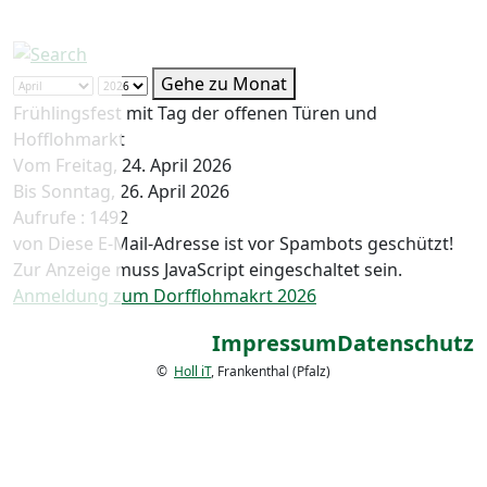
Gehe zu Monat
Frühlingsfest mit Tag der offenen Türen und
Hofflohmarkt
Vom Freitag, 24. April 2026
Bis Sonntag, 26. April 2026
Aufrufe
: 1492
von
Diese E-Mail-Adresse ist vor Spambots geschützt!
Zur Anzeige muss JavaScript eingeschaltet sein.
Anmeldung zum Dorfflohmakrt 2026
Impressum
Datenschutz
©
Holl iT
, Frankenthal (Pfalz)